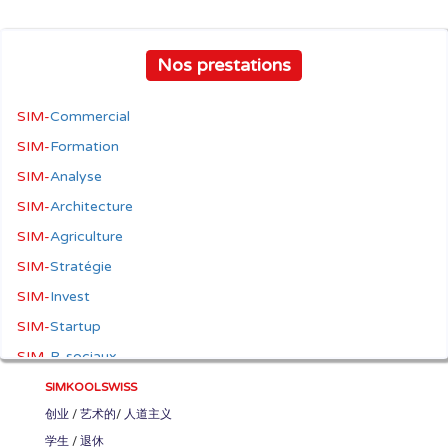
Nos prestations
SIM-
Commercial
SIM-
Formation
SIM-
Analyse
SIM-
Architecture
SIM-
Agriculture
SIM-
Stratégie
SIM-
Invest
SIM-
Startup
SIM-
R-sociaux
SIM-
人道主义
SIMKOOLSWISS
创业
/
艺术的
/
人道主义
SIM-
艺术的
学生
/
退休
SIM-
17-ODD