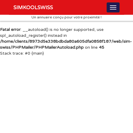
SIMKOOLSWISS
Un annuaire conçu pour votre proximité !
Fatal error
: __autoload() is no longer supported, use
spl_autoload_register() instead in
/home/clients/8973d5e338bdbda80a605dfa0858f187/web/sim-
swiss/PHPMailer/PHPMailerAutoload.php
on line
45
Stack trace: #0 {main}